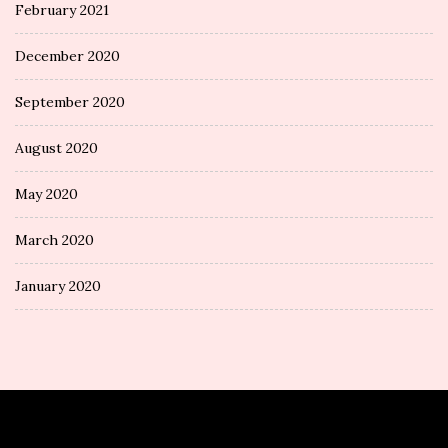
February 2021
December 2020
September 2020
August 2020
May 2020
March 2020
January 2020