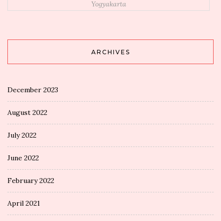
Yogyakarta
ARCHIVES
December 2023
August 2022
July 2022
June 2022
February 2022
April 2021