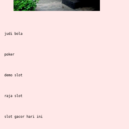
judi bola
poker
demo slot
raja slot
slot gacor hari ini