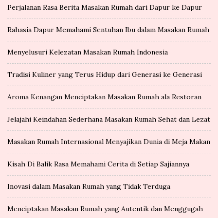
Perjalanan Rasa Berita Masakan Rumah dari Dapur ke Dapur
Rahasia Dapur Memahami Sentuhan Ibu dalam Masakan Rumah
Menyelusuri Kelezatan Masakan Rumah Indonesia
Tradisi Kuliner yang Terus Hidup dari Generasi ke Generasi
Aroma Kenangan Menciptakan Masakan Rumah ala Restoran
Jelajahi Keindahan Sederhana Masakan Rumah Sehat dan Lezat
Masakan Rumah Internasional Menyajikan Dunia di Meja Makan
Kisah Di Balik Rasa Memahami Cerita di Setiap Sajiannya
Inovasi dalam Masakan Rumah yang Tidak Terduga
Menciptakan Masakan Rumah yang Autentik dan Menggugah