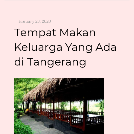
January 23, 2020
Tempat Makan
Keluarga Yang Ada
di Tangerang