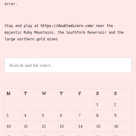
error.
Stay and play at 
https://doubledicerv.com/
 near the 
majestic Ruby Mountains, the Southfork Reservoir and the 
large northern gold mines
M
T
W
T
F
S
S
1
2
3
4
5
6
7
8
9
10
11
12
13
14
15
16