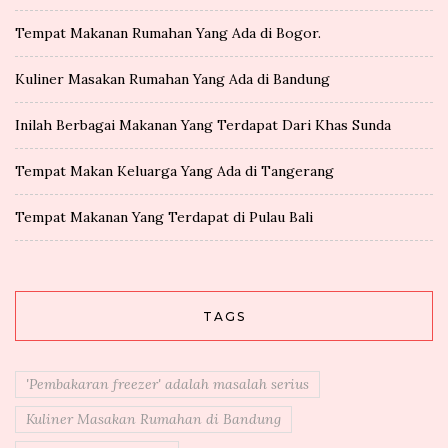
Tempat Makanan Rumahan Yang Ada di Bogor.
Kuliner Masakan Rumahan Yang Ada di Bandung
Inilah Berbagai Makanan Yang Terdapat Dari Khas Sunda
Tempat Makan Keluarga Yang Ada di Tangerang
Tempat Makanan Yang Terdapat di Pulau Bali
TAGS
'Pembakaran freezer' adalah masalah serius
Kuliner Masakan Rumahan di Bandung