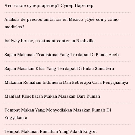
Что такое суперпартнер? Супер Партнер
Análisis de precios unitarios en México ¿Qué son y cómo
medirlos?
halfway house, treatment center in Nashville
Sajian Makanan Tradisional Yang Terdapat Di Banda Aceh
Sajian Masakan Khas Yang Terdapat Di Pulau Sumatera
Makanan Rumahan Indonesia Dan Beberapa Cara Penyajiannya
Manfaat Kesehatan Makan Masakan Dari Rumah
Tempat Makan Yang Menyediakan Masakan Rumah Di
Yogyakarta
Tempat Makanan Rumahan Yang Ada di Bogor.