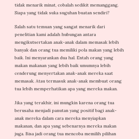
tidak menarik minat, cobalah sedikit memanggang.
Siapa yang tidak suka suguhan buatan sendiri?
Salah satu temuan yang sangat menarik dari
penelitian kami adalah hubungan antara
mengikutsertakan anak-anak dalam memasak lebih
banyak dan orang tua memiliki pola makan yang lebih
baik. Ini menyarankan dua hal. Entah orang yang
makan makanan yang lebih baik umumnya lebih
cenderung menyertakan anak-anak mereka saat
memasak. Atau termasuk anak-anak membuat orang
tua lebih memperhatikan apa yang mereka makan.
Jika yang terakhir, ini mungkin karena orang tua
berusaha menjadi panutan yang positif bagi anak-
anak mereka dalam cara mereka menyiapkan
makanan, dan apa yang sebenarnya mereka makan
juga. Bisa jadi orang tua mencoba memilih pilihan