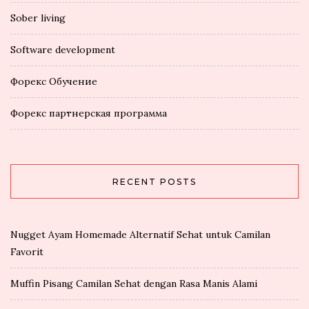
Sober living
Software development
Форекс Обучение
Форекс партнерская программа
RECENT POSTS
Nugget Ayam Homemade Alternatif Sehat untuk Camilan
Favorit
Muffin Pisang Camilan Sehat dengan Rasa Manis Alami