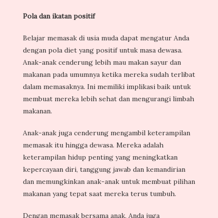
Pola dan ikatan positif
Belajar memasak di usia muda dapat mengatur Anda
dengan pola diet yang positif untuk masa dewasa.
Anak-anak cenderung lebih mau makan sayur dan
makanan pada umumnya ketika mereka sudah terlibat
dalam memasaknya. Ini memiliki implikasi baik untuk
membuat mereka lebih sehat dan mengurangi limbah
makanan.
Anak-anak juga cenderung mengambil keterampilan
memasak itu hingga dewasa. Mereka adalah
keterampilan hidup penting yang meningkatkan
kepercayaan diri, tanggung jawab dan kemandirian
dan memungkinkan anak-anak untuk membuat pilihan
makanan yang tepat saat mereka terus tumbuh.
Dengan memasak bersama anak, Anda juga