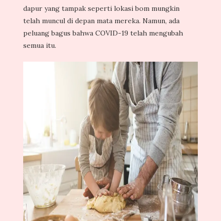
dapur yang tampak seperti lokasi bom mungkin
telah muncul di depan mata mereka. Namun, ada
peluang bagus bahwa COVID-19 telah mengubah
semua itu.