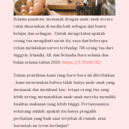
Selama pandemi, memasak dengan anak-anak secara
rutin disarankan di media baik sebagai alat bantu
belajar dan selingan . Untuk mengetahui apakah
orang tua mengikuti saran itu, saya dan beberapa
rekan melakukan survei terhadap 718 orang tua dari
Inggris, Irlandia, AS, dan Selandia Baru selama dua
bulan selama tahun 2020.
https://3.79.236.213/
Dalam penelitian kami yang baru-baru ini diterbitkan
, kami menemukan bahwa tidak hanya anak-anak yang
memasak dan membuat kue, tetapi orang tua yang
lebih sering memasukkan anak-anak mereka memiliki
kualitas makanan yang lebih tinggi. Pertanyaannya
sekarang adalah: apakah itu hanya pengalih
perhatian yang baik saat terjebak di rumah, atau
haruskah ini terus berlanjut?