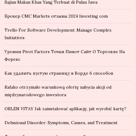
Sajian Makan Khas Yang Terbuat di Pulau Jawa
Брокер CMC Markets отзывы 2024 Investing com
Trello For Software Development: Manage Complex
Initiatives
Уровни Pivot Factors Точки Пивот Сайт О Торговле На
Форекс
Как удалить пустую страницу в Ворде 6 способов
Rafako otrzymało warunkową ofertę nabycia akcji od
międzynarodowego inwestora
ORLEN VITAY Jak zainstalować aplikację, jak wyrobić kartę?
Delusional Disorder: Symptoms, Causes, and Treatment