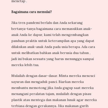
menetap .
Bagaimana cara memulai?
Jika tren pandemi berlalu dan Anda sekarang
bertanya-tanya bagaimana cara memasukkan anak-
anak Anda ke dapur, kami telah mengembangkan
panduan praktis untuk keterampilan apa yang dapat
dilakukan anak-anak Anda pada usia berapa. Ada cara
untuk melibatkan bahkan anak berusia dua tahun ,
jadi ini bukan sesuatu yang harus menunggu sampai
mereka lebih tua.
Mulailah dengan dasar-dasar. Minta mereka mencuci
sayuran dan mengaduk panci. Biarkan mereka
membantu memotong jika Anda gugup saat mereka
menangani peralatan tajam, mulailah dengan pisau
plastik atau mentega dan makanan lunak agar mereka
terbiasa dengan gerakannya. Jika makanan gurih