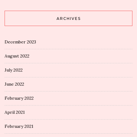
ARCHIVES
December 2023
August 2022
July 2022
June 2022
February 2022
April 2021
February 2021