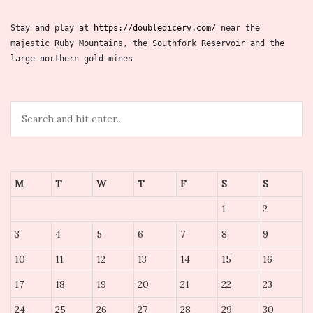
Stay and play at 
https://doubledicerv.com/
 near the 
majestic Ruby Mountains, the Southfork Reservoir and the 
large northern gold mines
M
T
W
T
F
S
S
1
2
3
4
5
6
7
8
9
10
11
12
13
14
15
16
17
18
19
20
21
22
23
24
25
26
27
28
29
30