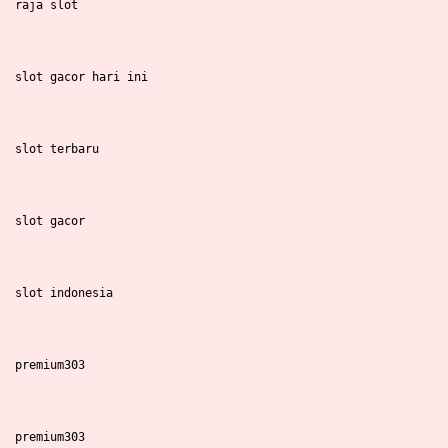
raja slot
slot gacor hari ini
slot terbaru
slot gacor
slot indonesia
premium303
premium303