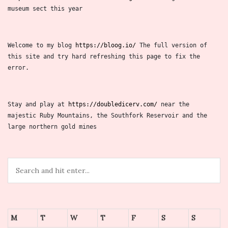
museum sect this year
Welcome to my blog 
https://bloog.io/
 The full version of 
this site and try hard refreshing this page to fix the 
error.
Stay and play at 
https://doubledicerv.com/
 near the 
majestic Ruby Mountains, the Southfork Reservoir and the 
large northern gold mines
M
T
W
T
F
S
S