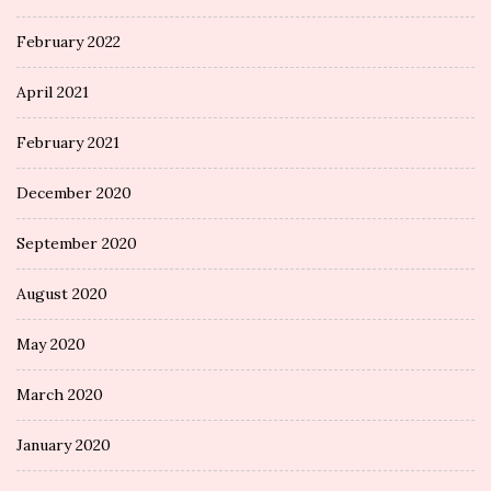
February 2022
April 2021
February 2021
December 2020
September 2020
August 2020
May 2020
March 2020
January 2020