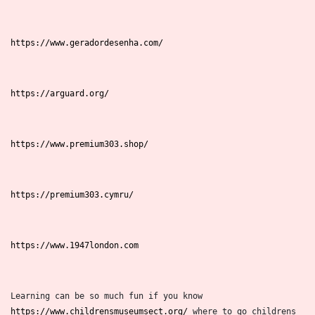
https://www.geradordesenha.com/
https://arguard.org/
https://www.premium303.shop/
https://premium303.cymru/
https://www.1947london.com
Learning can be so much fun if you know 
https://www.childrensmuseumsect.org/
 where to go childrens 