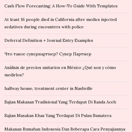
Cash Flow Forecasting: A How-To Guide With Templates
At least 16 people died in California after medics injected
sedatives during encounters with police
Deferral Definition + Journal Entry Examples
Что такое суперпартнер? Супер Партнер
Análisis de precios unitarios en México ¿Qué son y cómo
medirlos?
halfway house, treatment center in Nashville
Sajian Makanan Tradisional Yang Terdapat Di Banda Aceh
Sajian Masakan Khas Yang Terdapat Di Pulau Sumatera
Makanan Rumahan Indonesia Dan Beberapa Cara Penyajiannya