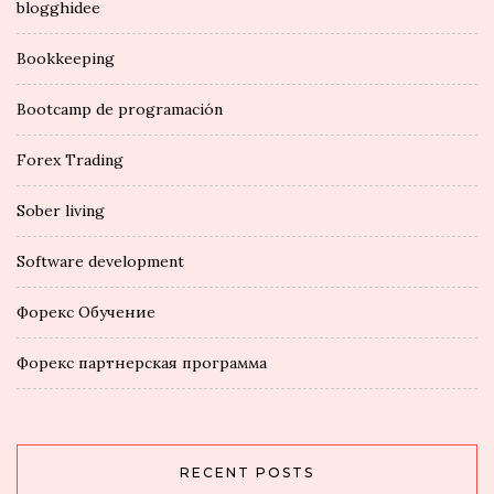
blogghidee
Bookkeeping
Bootcamp de programación
Forex Trading
Sober living
Software development
Форекс Обучение
Форекс партнерская программа
RECENT POSTS