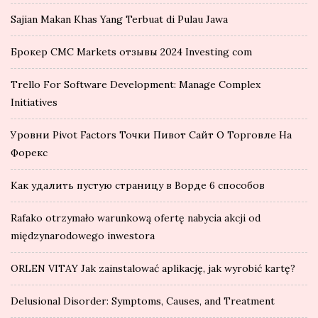
Sajian Makan Khas Yang Terbuat di Pulau Jawa
Брокер CMC Markets отзывы 2024 Investing com
Trello For Software Development: Manage Complex
Initiatives
Уровни Pivot Factors Точки Пивот Сайт О Торговле На
Форекс
Как удалить пустую страницу в Ворде 6 способов
Rafako otrzymało warunkową ofertę nabycia akcji od
międzynarodowego inwestora
ORLEN VITAY Jak zainstalować aplikację, jak wyrobić kartę?
Delusional Disorder: Symptoms, Causes, and Treatment