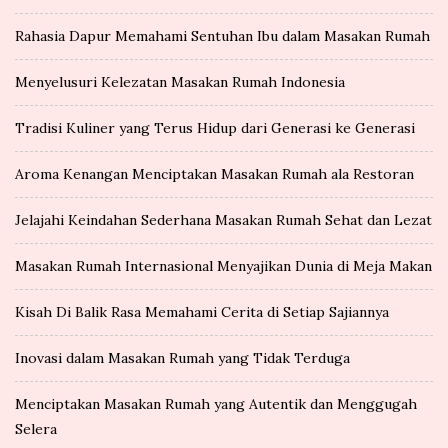
Rahasia Dapur Memahami Sentuhan Ibu dalam Masakan Rumah
Menyelusuri Kelezatan Masakan Rumah Indonesia
Tradisi Kuliner yang Terus Hidup dari Generasi ke Generasi
Aroma Kenangan Menciptakan Masakan Rumah ala Restoran
Jelajahi Keindahan Sederhana Masakan Rumah Sehat dan Lezat
Masakan Rumah Internasional Menyajikan Dunia di Meja Makan
Kisah Di Balik Rasa Memahami Cerita di Setiap Sajiannya
Inovasi dalam Masakan Rumah yang Tidak Terduga
Menciptakan Masakan Rumah yang Autentik dan Menggugah
Selera