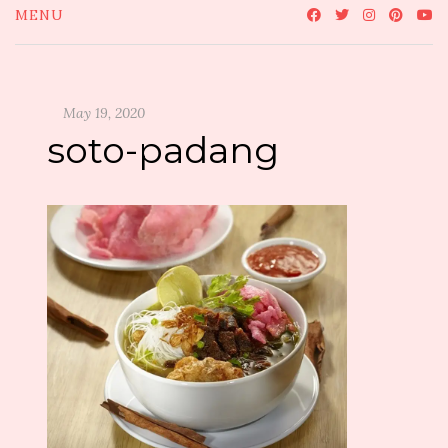
MENU
May 19, 2020
soto-padang